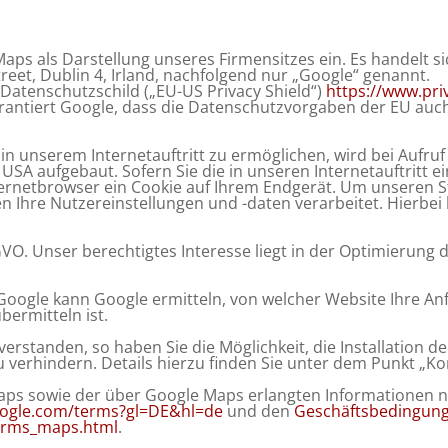
aps als Darstellung unseres Firmensitzes ein. Es handelt s
reet, Dublin 4, Irland, nachfolgend nur „Google“ genannt.
Datenschutzschild („EU-US Privacy Shield“)
https://www.pri
rantiert Google, dass die Datenschutzvorgaben der EU auch
n unserem Internetauftritt zu ermöglichen, wird bei Aufruf 
USA aufgebaut. Sofern Sie die in unseren Internetauftri
nternetbrowser ein Cookie auf Ihrem Endgerät. Um unseren 
n Ihre Nutzereinstellungen und -daten verarbeitet. Hierbei
DSGVO. Unser berechtigtes Interesse liegt in der Optimierung 
 Google kann Google ermitteln, von welcher Website Ihre A
bermitteln ist.
nverstanden, so haben Sie die Möglichkeit, die Installation
 verhindern. Details hierzu finden Sie unter dem Punkt „Ko
aps sowie der über Google Maps erlangten Informationen 
google.com/terms?gl=DE&hl=de
und den
Geschäftsbedingung
erms_maps.html
.