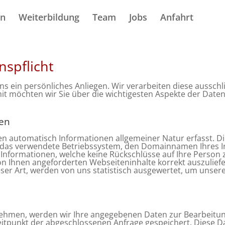
en
Weiterbildung
Team
Jobs
Anfahrt
nspflicht
ns ein persönliches Anliegen. Wir verarbeiten diese ausschl
t möchten wir Sie über die wichtigesten Aspekte der Dat
nen
en automatisch Informationen allgemeiner Natur erfasst. Di
, das verwendete Betriebssystem, den Domainnamen Ihres In
m Informationen, welche keine Rückschlüsse auf Ihre Person 
on Ihnen angeforderten Webseiteninhalte korrekt auszuliefe
er Art, werden von uns statistisch ausgewertet, um unsere
nehmen, werden wir Ihre angegebenen Daten zur Bearbeitung
tpunkt der abgeschlossenen Anfrage gespeichert. Diese Da