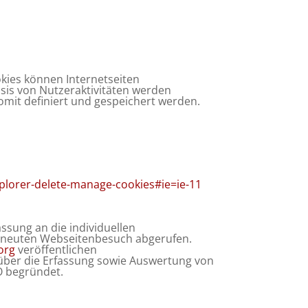
okies können Internetseiten
asis von Nutzeraktivitäten werden
it definiert und gespeichert werden.
plorer-delete-manage-cookies#ie=ie-11
ssung an die individuellen
 erneuten Webseitenbesuch abgerufen.
org
veröffentlichen
über die Erfassung sowie Auswertung von
VO begründet.