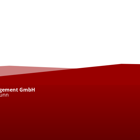
agement GmbH
runn