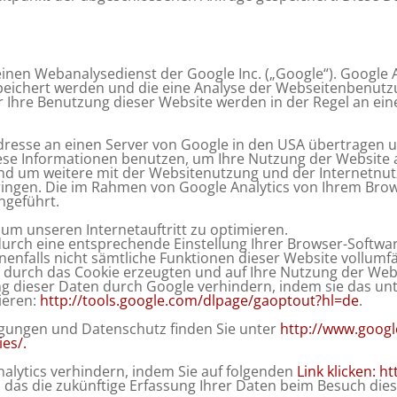
einen Webanalysedienst der Google Inc. („Google“). Google A
peichert werden und die eine Analyse der Webseitenbenutz
 Ihre Benutzung dieser Website werden in der Regel an ein
Adresse an einen Server von Google in den USA übertragen u
iese Informationen benutzen, um Ihre Nutzung der Website
nd um weitere mit der Websitenutzung und der Internetnu
ngen. Die im Rahmen von Google Analytics von Ihrem Brows
geführt.
 um unseren Internetauftritt zu optimieren.
urch eine entsprechende Einstellung Ihrer Browser-Softwar
benenfalls nicht sämtliche Funktionen dieser Website vollum
durch das Cookie erzeugten und auf Ihre Nutzung der Websi
ng dieser Daten durch Google verhindern, indem sie das un
ieren:
http://tools.google.com/
dlpage/gaoptout?hl=de
.
ungen und Datenschutz finden Sie unter
http://www.goog
ies/
.
alytics verhindern, indem Sie auf folgenden
Link klicken:
ht
, das die zukünftige Erfassung Ihrer Daten beim Besuch die