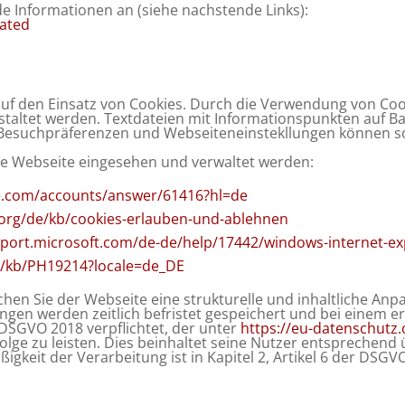
e Informationen an (siehe nachstende Links):
cated
t auf den Einsatz von Cookies. Durch die Verwendung von Co
gestaltet werden. Textdateien mit Informationspunkten auf B
Besuchpräferenzen und Webseiteneinstekllungen können som
de Webseite eingesehen und verwaltet werden:
le.com/accounts/answer/61416?hl=de
a.org/de/kb/cookies-erlauben-und-ablehnen
pport.microsoft.com/de-de/help/17442/windows-internet-ex
m/kb/PH19214?locale=de_DE
hen Sie der Webseite eine strukturelle und inhaltliche Anpa
ngen werden zeitlich befristet gespeichert und bei einem
SGVO 2018 verpflichtet, der unter
https://eu-datenschutz.
e zu leisten. Dies beinhaltet seine Nutzer entsprechend 
igkeit der Verarbeitung ist in Kapitel 2, Artikel 6 der DSG
n