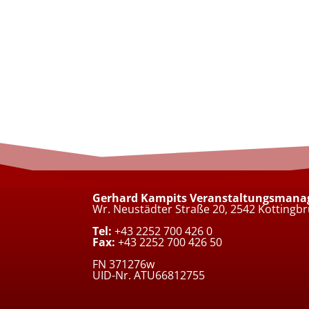
Gerhard Kampits Veranstaltungsman
Wr. Neustädter Straße 20, 2542 Kottingb
Tel:
+43 2252 700 426 0
Fax:
+43 2252 700 426 50
FN 371276w
UID-Nr. ATU66812755