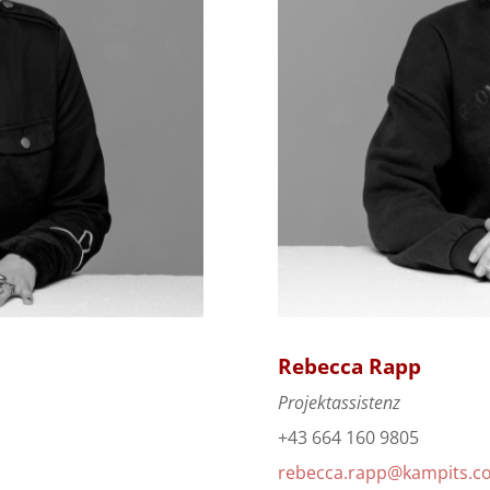
Rebecca Rapp
Projektassistenz
+43 664 160 9805
rebecca.rapp@kampits.c