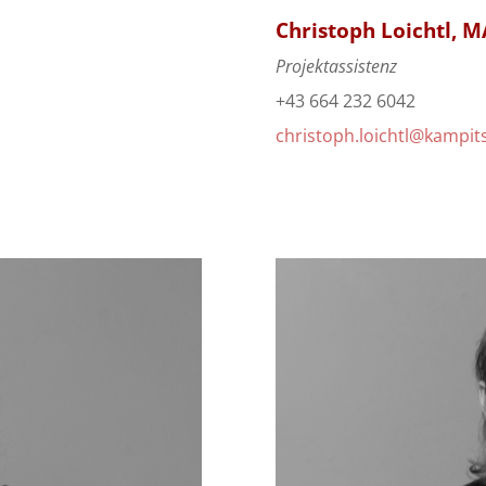
Christoph Loichtl, M
Projektassistenz
+43 664 232 6042
christoph.loichtl@kampit