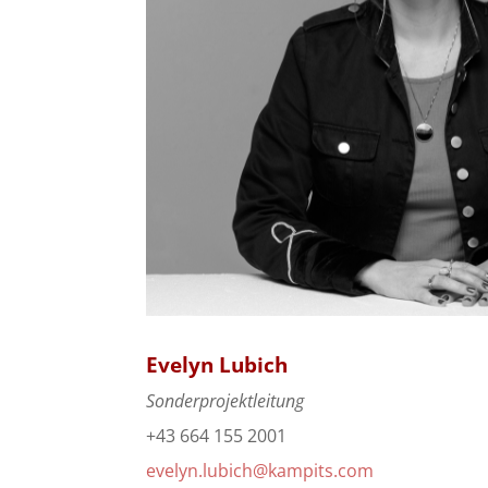
Evelyn Lubich
Sonderprojektleitung
+43 664 155 2001
e
velyn.lubich@kampits.com