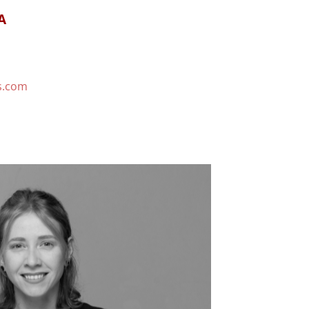
A
s.com